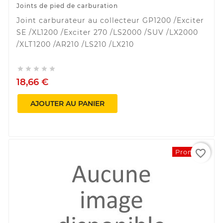
Joints de pied de carburation
Joint carburateur au collecteur GP1200 /Exciter
SE /XL1200 /Exciter 270 /LS2000 /SUV /LX2000
/XLT1200 /AR210 /LS210 /LX210





18,66 €
AJOUTER AU PANIER
favorite_border
Promo !