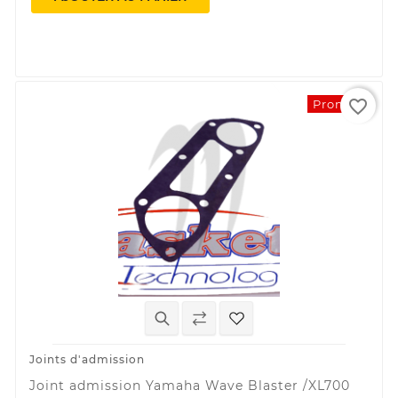
favorite_border
Promo !
Joints d'admission
Joint admission Yamaha Wave Blaster /XL700