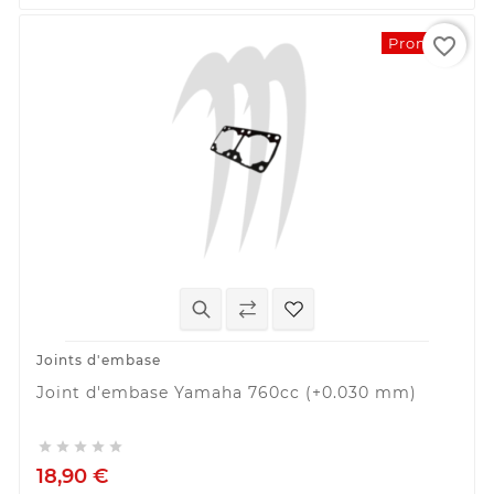
favorite_border
Promo !
Joints d'embase
Joint d'embase Yamaha 760cc (+0.030 mm)





18,90 €