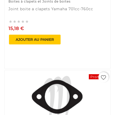
Boites à clapets et Joints de boites
Joint boite a clapets Yamaha 701cc-760cc





15,18 €
AJOUTER AU PANIER
favorite_border
Promo !