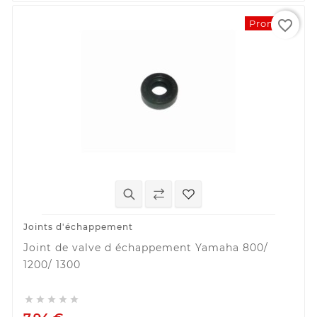
favorite_border
Promo !
Joints d'échappement
Joint de valve d échappement Yamaha 800/
1200/ 1300




