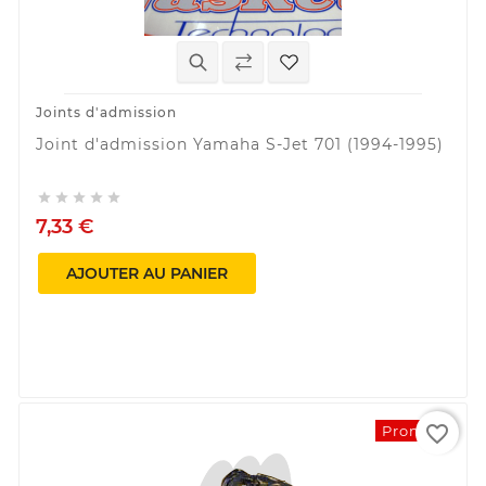
Joints d'admission
Joint d'admission Yamaha S-Jet 701 (1994-1995)





7,33 €
AJOUTER AU PANIER
favorite_border
Promo !