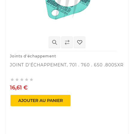
Joints d'échappement
JOINT D'ÉCHAPPEMENT, 701 . 760 . 650 .800SXR





16,61 €
AJOUTER AU PANIER