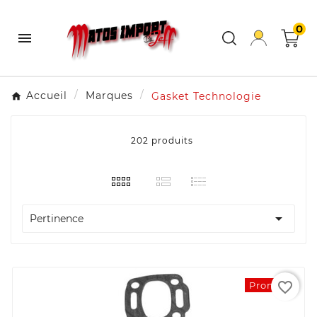
0

Accueil
Marques
Gasket Technologie
202 produits

Pertinence
favorite_border
Promo !