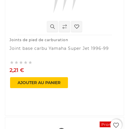
Joints de pied de carburation
Joint base carbu Yamaha Super Jet 1996-99





2,21 €
AJOUTER AU PANIER
favorite_border
Promo !