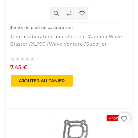
Joints de pied de carburation
Joint carburateur au collecteur Yamaha Wave
Blaster /XL700 /Wave Venture /Superjet





7,45 €
AJOUTER AU PANIER
favorite_border
Promo !