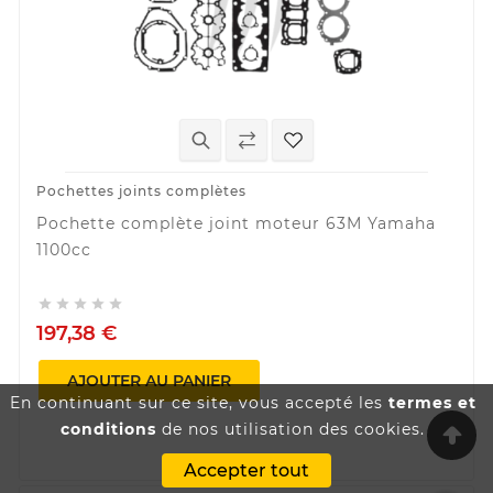
Pochettes joints complètes
Pochette complète joint moteur 63M Yamaha
1100cc





197,38 €
AJOUTER AU PANIER
En continuant sur ce site, vous accepté les
termes et
conditions
de nos utilisation des cookies.
Accepter tout