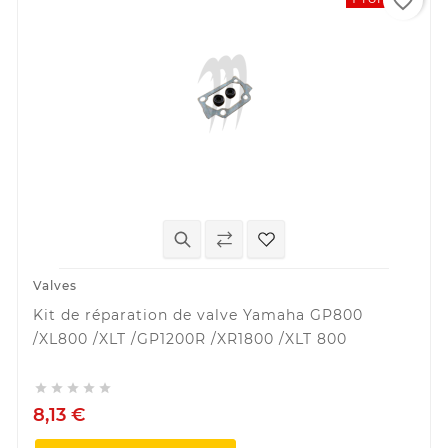
favorite_border
Valves
Kit de réparation de valve Yamaha GP800
/XL800 /XLT /GP1200R /XR1800 /XLT 800





8,13 €