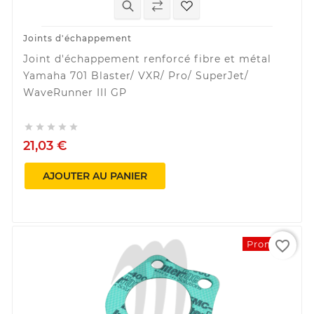
Joints d'échappement
Joint d'échappement renforcé fibre et métal
Yamaha 701 Blaster/ VXR/ Pro/ SuperJet/
WaveRunner III GP





21,03 €
AJOUTER AU PANIER
favorite_border
Promo !