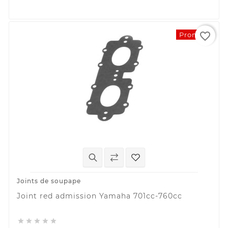
favorite_border
Promo !
Joints de soupape
Joint red admission Yamaha 701cc-760cc




