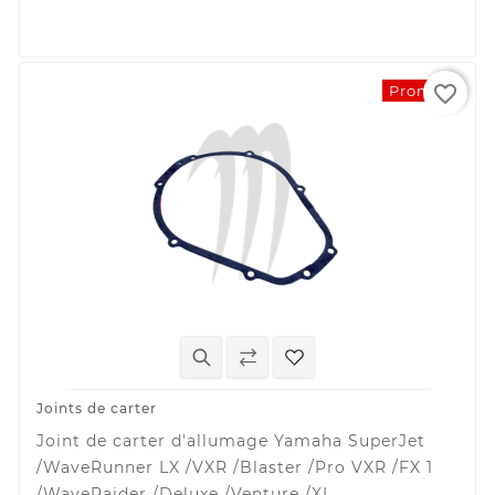
favorite_border
Promo !
Joints de carter
Joint de carter d'allumage Yamaha SuperJet
/WaveRunner LX /VXR /Blaster /Pro VXR /FX 1
/WaveRaider /Deluxe /Venture /XL