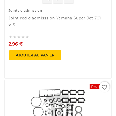
Joints d'admission
Joint red d'admisssion Yamaha Super-Jet 701
61X





2,96 €
AJOUTER AU PANIER
favorite_border
Promo !