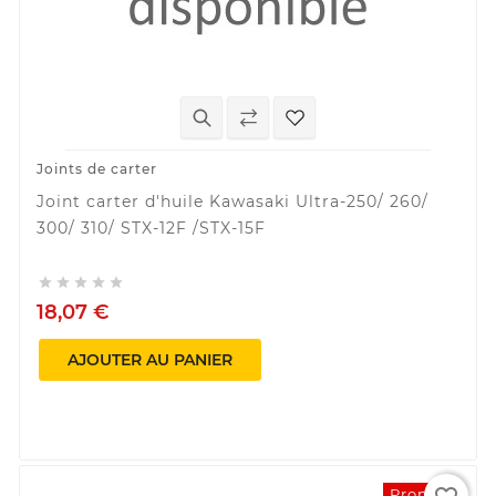
Joints de carter
Joint carter d'huile Kawasaki Ultra-250/ 260/
300/ 310/ STX-12F /STX-15F





18,07 €
AJOUTER AU PANIER
Promo !