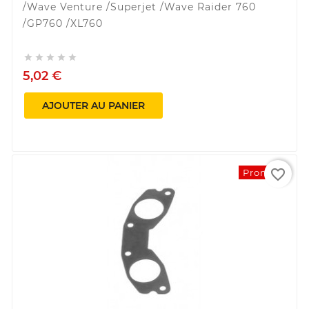
/Wave Venture /Superjet /Wave Raider 760
/GP760 /XL760





5,02 €
AJOUTER AU PANIER
favorite_border
Promo !