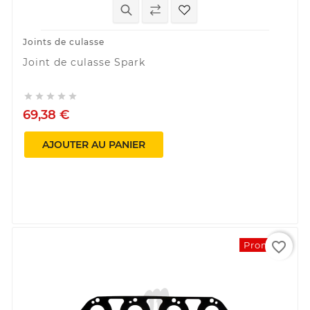
Joints de culasse
Joint de culasse Spark





69,38 €
AJOUTER AU PANIER
favorite_border
Promo !