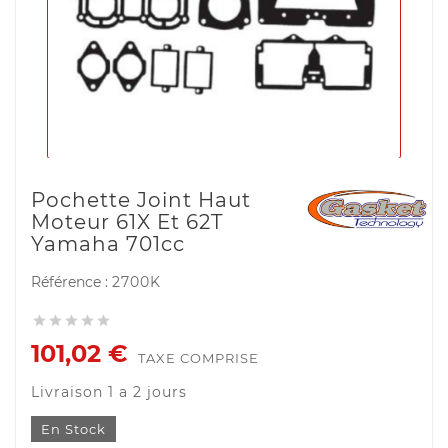
Pochette Joint Haut
Moteur 61X Et 62T
Yamaha 701cc
Référence :
2700K





101,02 €
TAXE COMPRISE
Livraison 1 a 2 jours
En Stock