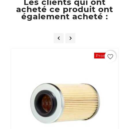
Les clients qui ont
acheté ce produit ont
également acheté :


favorite_border
Promo !