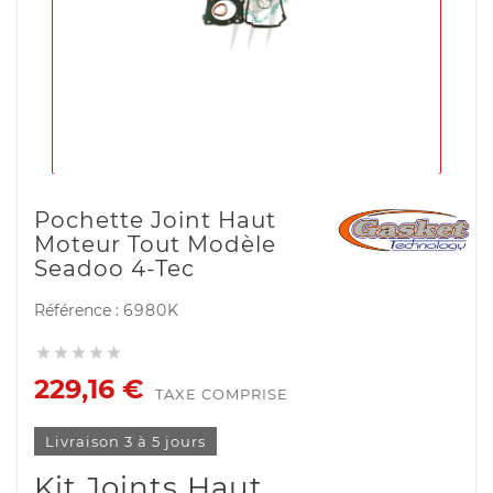
Pochette Joint Haut
Moteur Tout Modèle
Seadoo 4-Tec
Référence :
6980K





229,16 €
TAXE COMPRISE
Livraison 3 à 5 jours
Kit Joints Haut