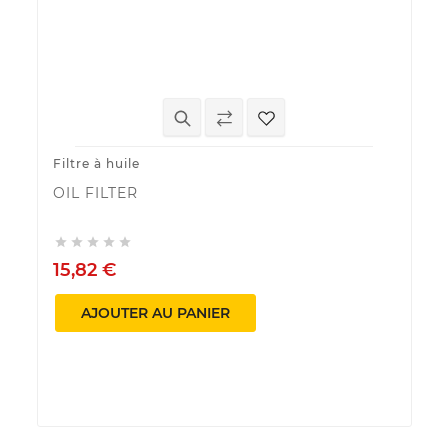
Filtre à huile
Bo
OIL FILTER
B
S
/





15,82 €

AJOUTER AU PANIER
9