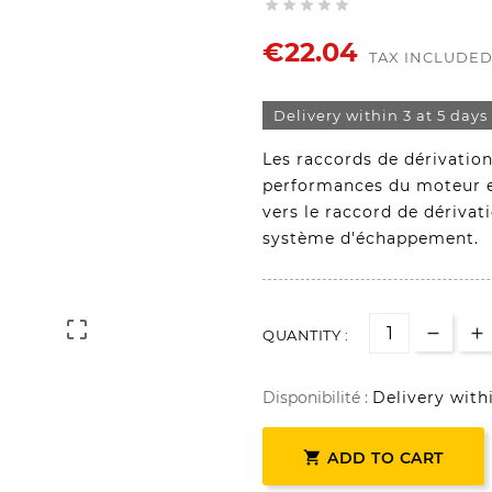





€22.04
TAX INCLUDE
Delivery within 3 at 5 days
Les raccords de dérivation
performances du moteur en
vers le raccord de dérivati
système d'échappement.

QUANTITY :
Disponibilité :
Delivery with

ADD TO CART