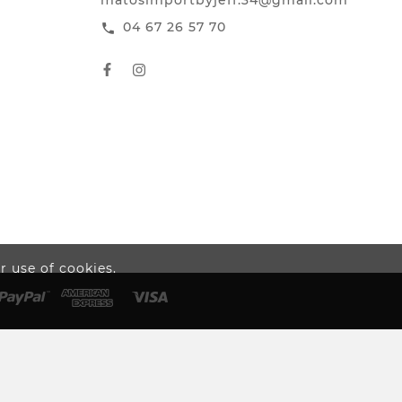
matosimportbyjeff.34@gmail.com
04 67 26 57 70
call
 use of cookies.
Add to Cart
Scroll Top

