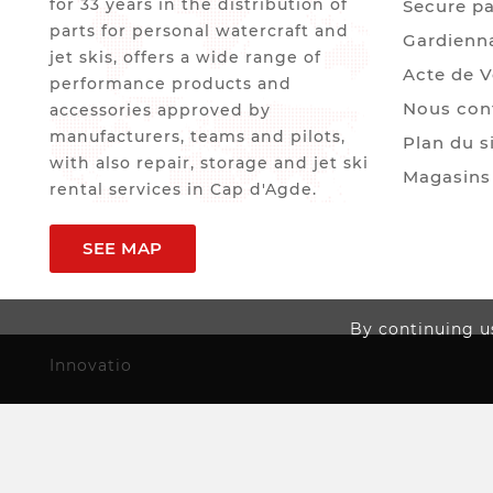
for 33 years in the distribution of
Secure p
parts for personal watercraft and
Gardienn
jet skis, offers a wide range of
Acte de 
performance products and
Nous con
accessories approved by
manufacturers, teams and pilots,
Plan du s
with also repair, storage and jet ski
Magasins
rental services in Cap d'Agde.
SEE MAP
By continuing us
Innovatio
(0)
Wishlist
(0)
Compa

