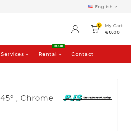
English

0
My Cart
€0.00
BOOK
Services
Rental
Contact
 45° , Chrome