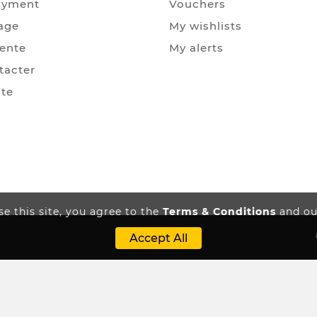
ayment
Vouchers
age
My wishlists
Vente
My alerts
tacter
ite
e this site, you agree to the
Terms & Conditions
and our
Accept All
re
My Account
