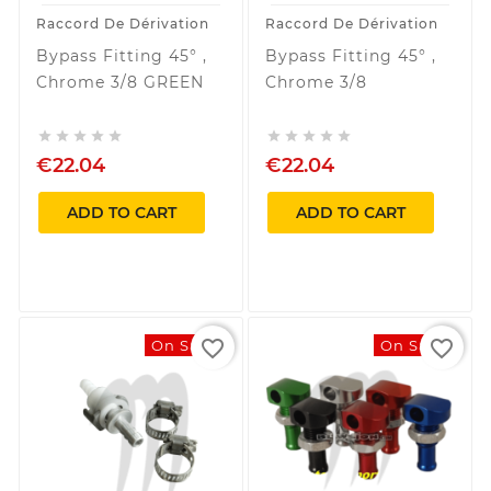
Raccord De Dérivation
Raccord De Dérivation
Bypass Fitting 45° ,
Bypass Fitting 45° ,
Chrome 3/8 GREEN
Chrome 3/8










€22.04
€22.04
ADD TO CART
ADD TO CART
favorite_border
favorite_border
On Sale!
On Sale!