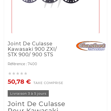
Joint De Culasse
Kawasaki 900 ZXI/
STX 900/ 900 STS
Référence :
7400





50,78 €
TAXE COMPRISE
Livraison 3 à 5 jours
Joint De Culasse
Pour Kawasaki