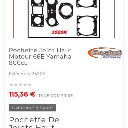
Pochette Joint Haut
Moteur 66E Yamaha
800cc
Référence :
3520K





115,36 €
TAXE COMPRISE
Livraison 3 à 5 jours
Pochette De
Joints Haut