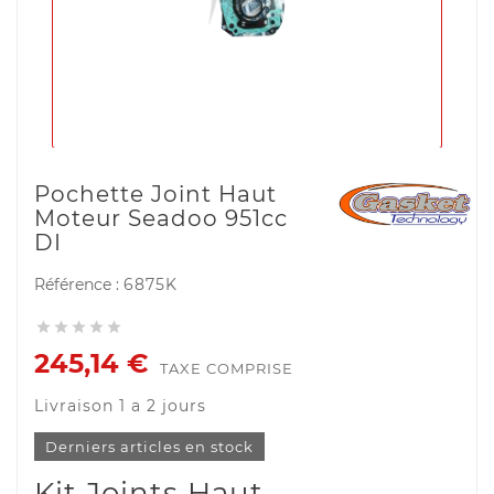
Pochette Joint Haut
Moteur Seadoo 951cc
DI
Référence :
6875K





245,14 €
TAXE COMPRISE
Livraison 1 a 2 jours
Derniers articles en stock
Kit Joints Haut