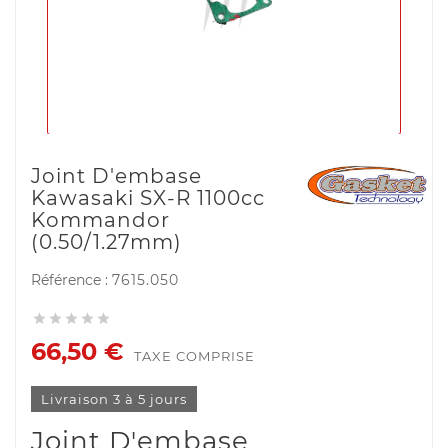
Joint D'embase
Kawasaki SX-R 1100cc
Kommandor
(0.50/1.27mm)
Référence :
7615.050





66,50 €
TAXE COMPRISE
Livraison 3 à 5 jours
Joint D'embase