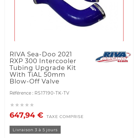
RIVA Sea-Doo 2021
RXP 300 Intercooler
Tubing Upgrade Kit
With TiAL 50mm
Blow-Off Valve
Référence :
RS17190-TK-TV





647,94 €
TAXE COMPRISE
Livraison 3 à 5 jours