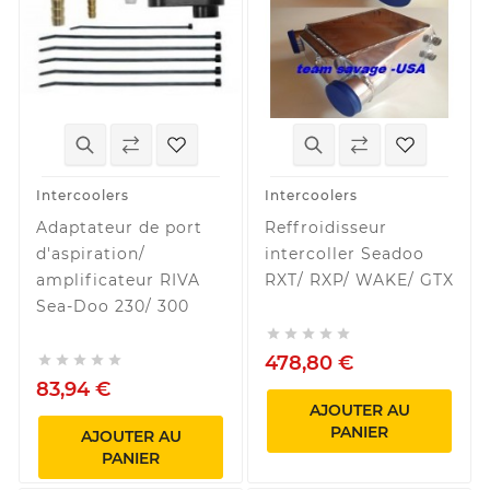
Intercoolers
Intercoolers
Adaptateur de port
Reffroidisseur
d'aspiration/
intercoller Seadoo
amplificateur RIVA
RXT/ RXP/ WAKE/ GTX
Sea-Doo 230/ 300





478,80 €





83,94 €
AJOUTER AU
PANIER
AJOUTER AU
PANIER