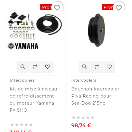
favorite_border
favorite_border
Promo !
Promo !
Intercoolers
Intercoolers
Kit de mise à niveau
Bouchon Intercooler
de refroidissement
Riva Racing pour
du moteur Yamaha
Sea-Doo 215hp
FX SHO





98,74 €




