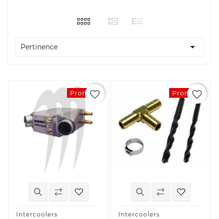

Pertinence
favorite_border
favorite_border
Promo !
Promo !
Intercoolers
Intercoolers