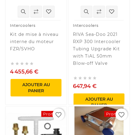
Intercoolers
Intercoolers
Kit de mise à niveau
RIVA Sea-Doo 2021
interne du moteur
RXP 300 Intercooler
FZR/SVHO
Tubing Upgrade Kit
with TiAL 50mm
Blow-off Valve





4 455,66 €





AJOUTER AU
647,94 €
PANIER
AJOUTER AU
PANIER
favorite_border
favorite_border
Promo !
Promo !