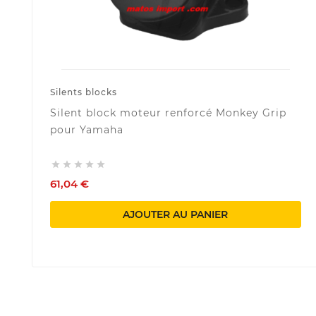
Silents blocks
Silent block moteur renforcé Monkey Grip
pour Yamaha





61,04 €
AJOUTER AU PANIER