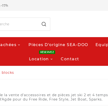
h-17h
tachées
Pièces D'origine SEA-DOO
Equip
RÉSERVEZ
Location
Contact
s blocks
I
e la vente d'accessoires et de pièces jet ski 2 et 4 temps
d'Agde pour du Free Ride, Free Style, Jet Boat, Sparks.