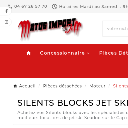

04 67 26 57 70
Horaires
Mardi au Samedi : 9

Concessionnaire
Pièces Dé
home
Accueil
Pièces détachées
Moteur
Silent
SILENTS BLOCKS JET SK
Achetez vos Silents blocks avec les spécialistes d
meilleurs locations de jet ski Seadoo sur le Cap 