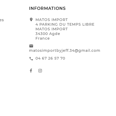
INFORMATIONS
es
location_on
MATOS IMPORT
4 PARKING DU TEMPS LIBRE
MATOS IMPORT
34300 Agde
France
email
matosimportbyjeff.34@gmail.com
04 67 26 57 70
call