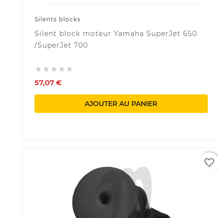
Silents blocks
Silent block moteur Yamaha SuperJet 650
/SuperJet 700





57,07 €
AJOUTER AU PANIER
favorite_border