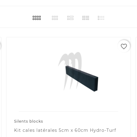
favorite_border
Silents blocks
Kit cales latérales 5cm x 60cm Hydro-Turf