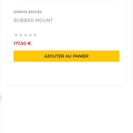
Silents blocks
RUBBER MOUNT





117,50 €
AJOUTER AU PANIER