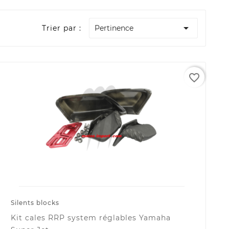

Trier par :
Pertinence
favorite_border
Silents blocks
Kit cales RRP system réglables Yamaha