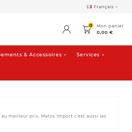
Français

0
Mon panier
0,00 €
ements & Accessoires
Services
 au meilleur prix. Matos Import c'est aussi les