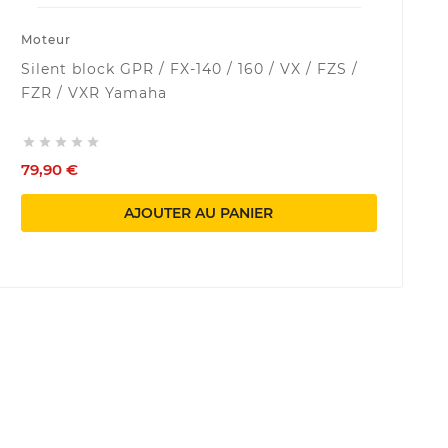
Moteur
Silent block GPR / FX-140 / 160 / VX / FZS /
FZR / VXR Yamaha





79,90 €
AJOUTER AU PANIER