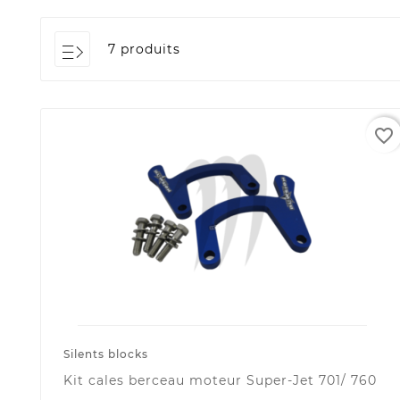
7 produits
favorite_border
Silents blocks
Kit cales berceau moteur Super-Jet 701/ 760