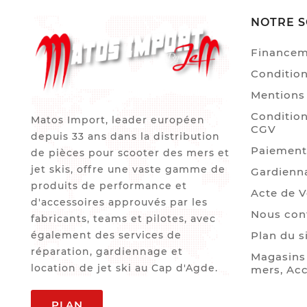
NOTRE S
Finance
Condition
Mentions 
Condition
Matos Import, leader européen
CGV
depuis 33 ans dans la distribution
Paiement
de pièces pour scooter des mers et
jet skis, offre une vaste gamme de
Gardienn
produits de performance et
Acte de 
d'accessoires approuvés par les
Nous con
fabricants, teams et pilotes, avec
également des services de
Plan du s
réparation, gardiennage et
Magasins 
location de jet ski au Cap d'Agde.
mers, Acc
PLAN