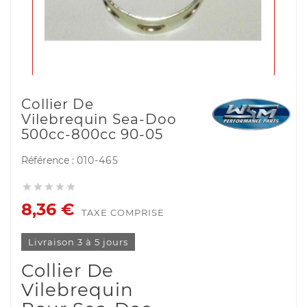
Collier De
Vilebrequin Sea-Doo
500cc-800cc 90-05
Référence :
010-465





8,36 €
TAXE COMPRISE
Livraison 3 à 5 jours
Collier De
Vilebrequin