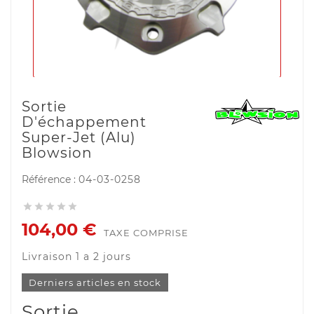
Sortie
D'échappement
Super-Jet (alu)
Blowsion
Référence :
04-03-0258





104,00 €
TAXE COMPRISE
Livraison 1 a 2 jours
Derniers articles en stock
Sortie