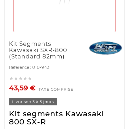
Kit Segments
Kawasaki SXR-800
(Standard 82mm)
Référence :
010-943





43,59 €
TAXE COMPRISE
Livraison 3 à 5 jours
Kit segments Kawasaki
800 SX-R