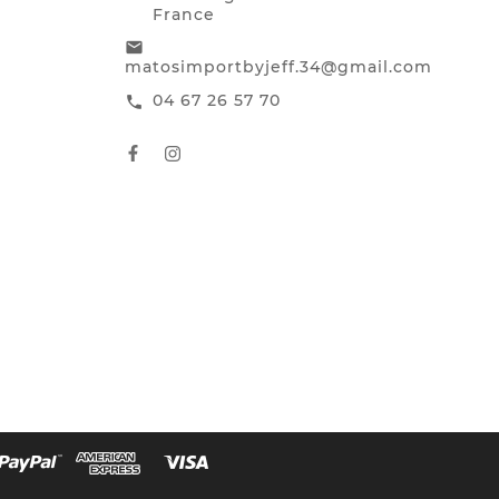
France
email
matosimportbyjeff.34@gmail.com
04 67 26 57 70
call