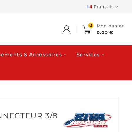
Français

0
Mon panier
0,00 €
ements & Accessoires
Services
NECTEUR 3/8