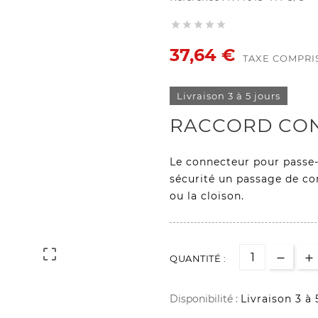





37,64 €
TAXE COMPRI
Livraison 3 à 5 jours
RACCORD CON
Le connecteur pour passe
sécurité un passage de con
ou la cloison.

QUANTITÉ :
Disponibilité :
Livraison 3 à 