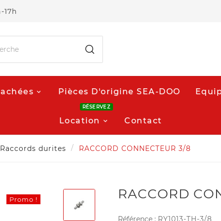
h-17h
tachées
Pièces D'origine SEA-DOO
Equip
RÉSERVEZ
Location
Contact
Raccords durites
RACCORD CONNECTEUR 3/8
RACCORD CON
Promo !
Référence :
RY1013-TH-3/8