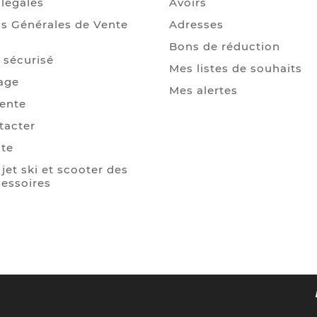
légales
Avoirs
s Générales de Vente
Adresses
Bons de réduction
 sécurisé
Mes listes de souhaits
age
Mes alertes
Vente
tacter
ite
jet ski et scooter des
essoires