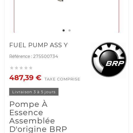
FUEL PUMP ASS Y
Référence :
275500734





487,39 €
TAXE COMPRISE
Livraison 3 à 5 jours
Pompe À
Essence
Assemblée
D'origine BRP