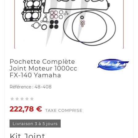
Pochette Complète
Joint Moteur 1000cc
FX-140 Yamaha
Référence :
48-408





222,78 €
TAXE COMPRISE
Livraison 3 à 5 jours
Kit Joint