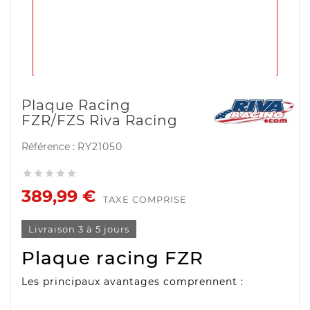
Plaque Racing
FZR/FZS Riva Racing
Référence :
RY21050





389,99 €
TAXE COMPRISE
Livraison 3 à 5 jours
Plaque racing FZR
Les principaux avantages comprennent :