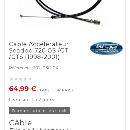
Câble Accélérateur
Seadoo 720 GS /GTI
/GTS (1998-2001)
Référence :
002-038-04





64,99 €
TAXE COMPRISE
Livraison 1 a 2 jours
Derniers articles en stock
Câble