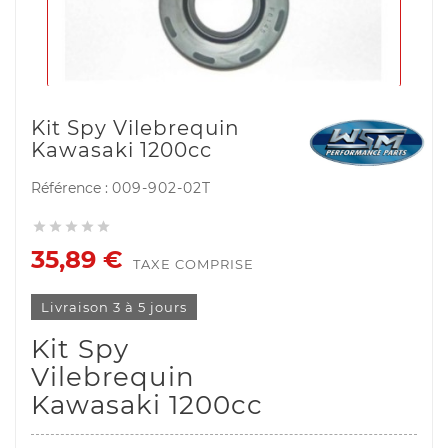
Kit Spy Vilebrequin
Kawasaki 1200cc
Référence :
009-902-02T





35,89 €
TAXE COMPRISE
Livraison 3 à 5 jours
Kit Spy
Vilebrequin
Kawasaki 1200cc