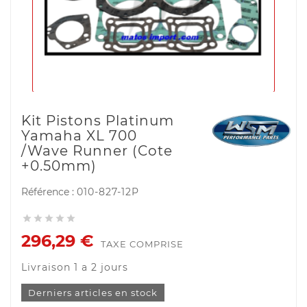
Kit Pistons Platinum
Yamaha XL 700
/Wave Runner (Cote
+0.50mm)
Référence :
010-827-12P





296,29 €
TAXE COMPRISE
Livraison 1 a 2 jours
Derniers articles en stock