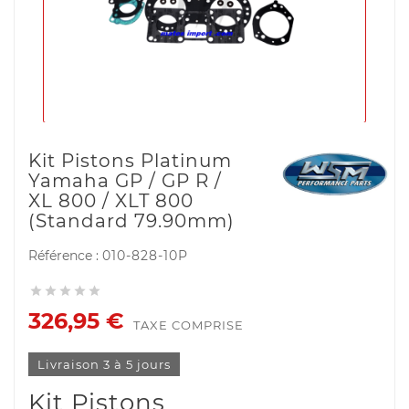
Kit Pistons Platinum
Yamaha GP / GP R /
XL 800 / XLT 800
(Standard 79.90mm)
Référence :
010-828-10P





326,95 €
TAXE COMPRISE
Livraison 3 à 5 jours
Kit Pistons