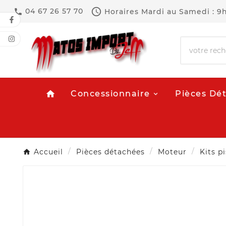

04 67 26 57 70
Horaires
Mardi au Samedi : 9

Concessionnaire
Pièces Dé
home
Accueil
Pièces détachées
Moteur
Kits p