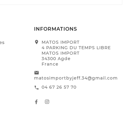
INFORMATIONS
es
location_on
MATOS IMPORT
4 PARKING DU TEMPS LIBRE
MATOS IMPORT
34300 Agde
France
email
matosimportbyjeff.34@gmail.com
04 67 26 57 70
call