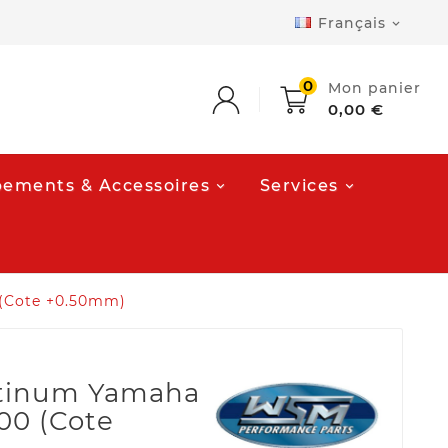
Français

0
Mon panier
0,00 €
ements & Accessoires
Services
 (Cote +0.50mm)
latinum Yamaha
200 (Cote