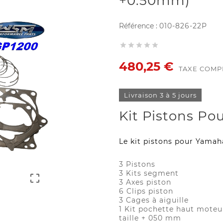
+0.50mm)
Référence :
010-826-22P





480,25 €
TAXE COMP
Livraison 3 à 5 jours
Kit Pistons Po
Le kit pistons pour Yama
3 Pistons
3 Kits segment

3 Axes piston
6 Clips piston
3 Cages à aiguille
1 Kit pochette haut moteu
taille + 050 mm