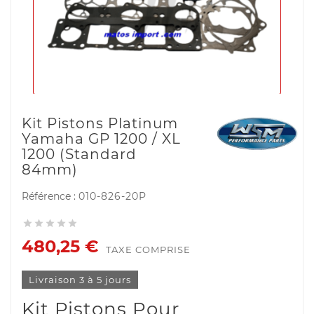
Kit Pistons Platinum
Yamaha GP 1200 / XL
1200 (Standard
84mm)
Référence :
010-826-20P





480,25 €
TAXE COMPRISE
Livraison 3 à 5 jours
Kit Pistons Pour