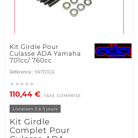
Kit Girdle Pour
Culasse ADA Yamaha
701cc/ 760cc
Référence :
YA701G6





110,44 €
TAXE COMPRISE
Livraison 3 à 5 jours
Kit Girdle
Complet Pour