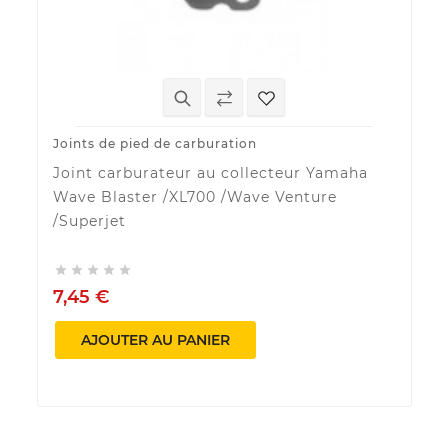
Joints de pied de carburation
Sy
Joint carburateur au collecteur Yamaha
K
Wave Blaster /XL700 /Wave Venture
P
/Superjet

2





7,45 €
AJOUTER AU PANIER