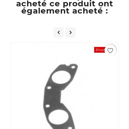
acheté ce produit ont
également acheté :


favorite_border
Promo !