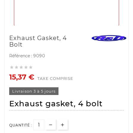
Exhaust Gasket, 4
Bolt
Référence :
9090





15,37 €
TAXE COMPRISE
Livraison 3 à 5 jours
Exhaust gasket, 4 bolt
QUANTITÉ :