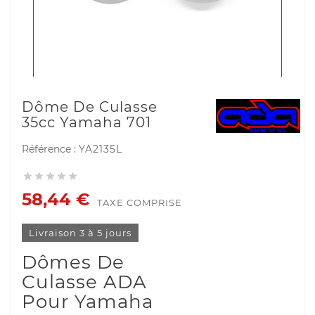
Dôme De Culasse
35cc Yamaha 701
Référence :
YA2135L





58,44 €
TAXE COMPRISE
Livraison 3 à 5 jours
Dômes De
Culasse ADA
Pour Yamaha