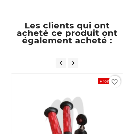
Les clients qui ont
acheté ce produit ont
également acheté :


favorite_border
Promo !