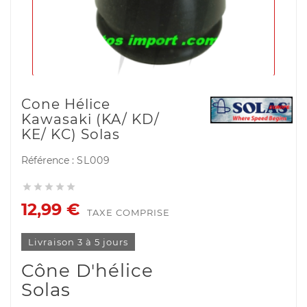
Cone Hélice
Kawasaki (KA/ KD/
KE/ KC) Solas
Référence :
SL009





12,99 €
TAXE COMPRISE
Livraison 3 à 5 jours
Cône D'hélice
Solas