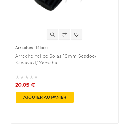
Arraches Hélices
Arrache hélice Solas 18mm Seadoo/
Kawasaki/ Yamaha





20,05 €
AJOUTER AU PANIER