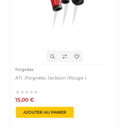
Poignées
ATI .Poignées Jackson (Rouge )





15,00 €
AJOUTER AU PANIER