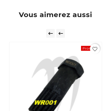
Vous aimerez aussi


favorite_border
Promo !