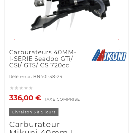
Carburateurs 40MM-
I-SERIE Seadoo GTi/
GSi/ GTS/ GS 720cc
Référence :
BN40I-38-24





336,00 €
TAXE COMPRISE
Livraison 3 à 5 jours
Carburateur
Mikuni 40mm I