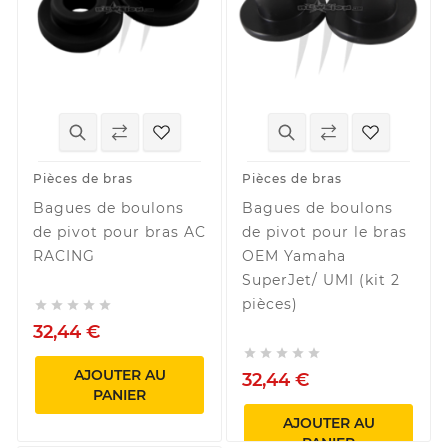
Pièces de bras
Pièces de bras
Bagues de boulons
Bagues de boulons
de pivot pour bras AC
de pivot pour le bras
RACING
OEM Yamaha
SuperJet/ UMI (kit 2
pièces)





32,44 €





AJOUTER AU
32,44 €
PANIER
AJOUTER AU
PANIER