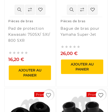
Pièces de bras
Pièces de bras
Pad de protection
Bague de bras pour
Kawasaki 750SX/ SXI/
Yamaha Super-Jet
800 SXR





26,00 €





16,20 €
AJOUTER AU
PANIER
AJOUTER AU
PANIER
favorite_border
favorite_border
Promo !
Promo !