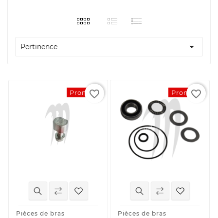

Pertinence
favorite_border
favorite_border
Promo !
Promo !
Pièces de bras
Pièces de bras