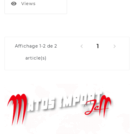
visibility
Views
1


Affichage 1-2 de 2
article(s)